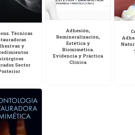
Adhesión,
C
ions. Técnicas
Remineralización,
Adhes
stauradoras
Estética y
Natur
hesivas y
Biomimética.
cedimientos
Evidencia y Práctica
uirúrgicos
Clínica
grados Sector
Posterior