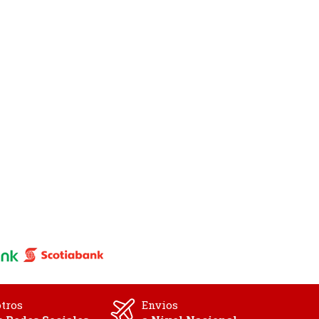
tros
Envios