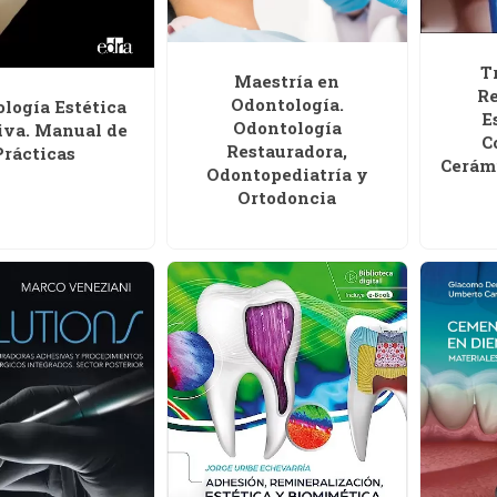
T
Maestría en
Re
Odontología.
logía Estética
E
Odontología
va. Manual de
C
Restauradora,
Prácticas
Cerámi
Odontopediatría y
Ortodoncia