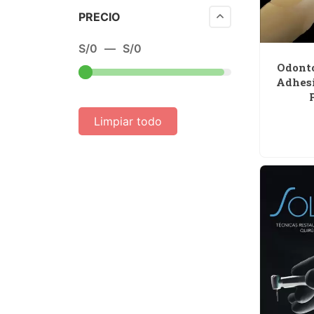
PRECIO
S/
0
—
S/
0
Odonto
Adhesi
Limpiar todo