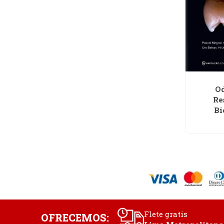
Od
Re
Bi
Flete gratis
OFRECEMOS: