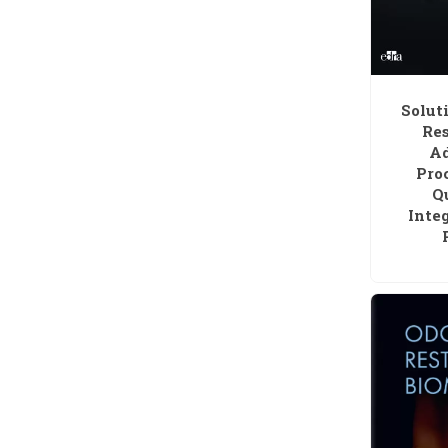
Solut
Re
Ad
Pro
Q
Inte