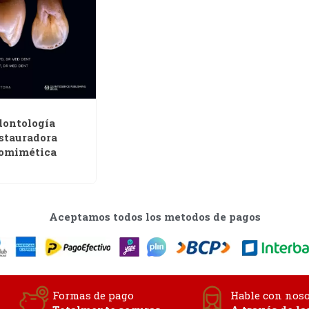
ontología
stauradora
omimética
Aceptamos todos los metodos de pagos
Formas de pago
Hable con noso