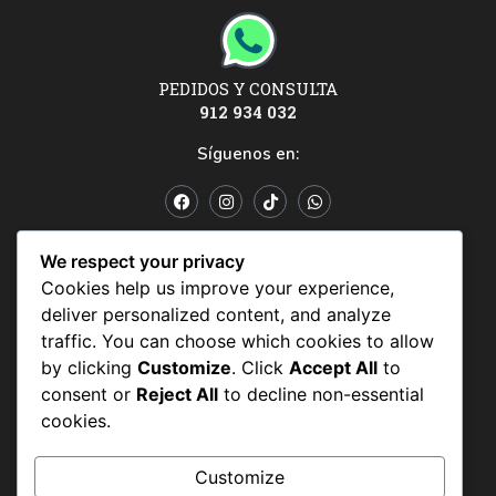
PEDIDOS Y CONSULTA
912 934 032
Síguenos en:
POLÍTICAS Y CONDICIONES
We respect your privacy
Cookies help us improve your experience,
Políticas y condiciones
deliver personalized content, and analyze
Política de datos personales
traffic. You can choose which cookies to allow
by clicking
Customize
. Click
Accept All
to
Politicas de uso
consent or
Reject All
to decline non-essential
cookies.
Customize