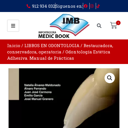
912 934 032
Siguenos en:
0
Inicio
/
LIBROS EN ODONTOLOGIA
/
Restauradora,
conservadora, operatoria
/ Odontología Estética
Adhesiva. Manual de Prácticas