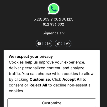
PEDIDOS Y CONSULTA
912 934 032
Síguenos en:
POLÍTICAS Y CONDICIONES
We respect your privacy
Cookies help us improve your experience,
Políticas y condiciones
deliver personalized content, and analyze
Política de datos personales
traffic. You can choose which cookies to allow
by clicking
Customize
. Click
Accept All
to
Politicas de uso
consent or
Reject All
to decline non-essential
cookies.
Customize