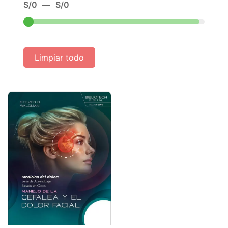
S/
0
—
S/
0
Limpiar todo