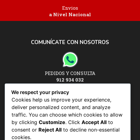
Envios
a Nivel Nacional
COMUNÍCATE CON NOSOTROS
PEDIDOS Y CONSULTA
912 934 032
Síguenos en:
We respect your privacy
Cookies help us improve your experience,
deliver personalized content, and analyze
traffic. You can choose which cookies to allow
POLÍTICAS Y CONDICIONES
by clicking
Customize
. Click
Accept All
to
consent or
Reject All
to decline non-essential
Políticas y condiciones
cookies.