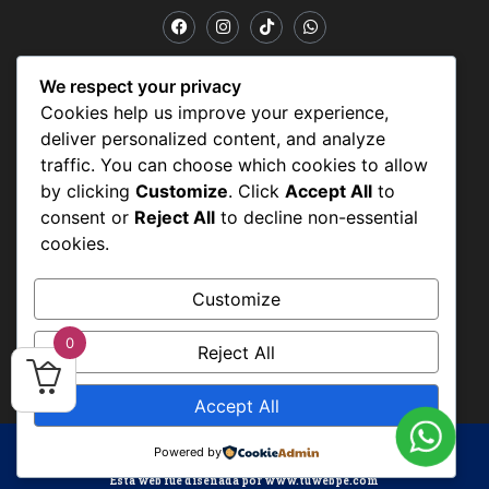
POLÍTICAS Y CONDICIONES
We respect your privacy
Cookies help us improve your experience,
Políticas y condiciones
deliver personalized content, and analyze
Política de datos personales
traffic. You can choose which cookies to allow
by clicking
Customize
. Click
Accept All
to
Politicas de uso
consent or
Reject All
to decline non-essential
cookies.
Customize
0
Reject All
Accept All
Todos los derechos reservados IMB
Powered by
Esta web fue diseñada por www.tuwebpe.com