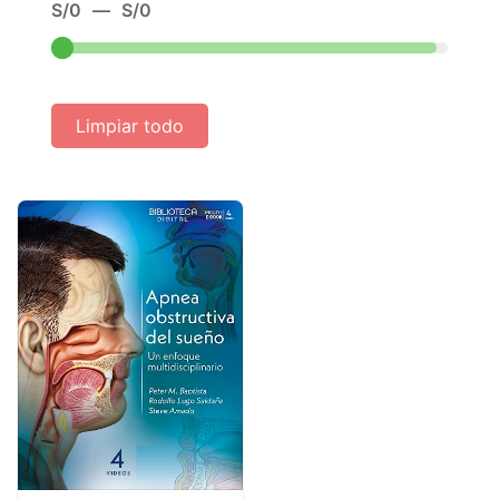
S/
0
—
S/
0
Limpiar todo