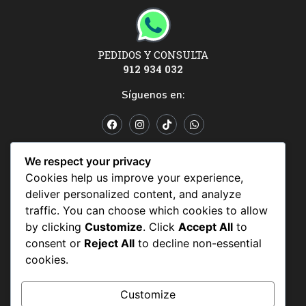
PEDIDOS Y CONSULTA
912 934 032
Síguenos en:
POLÍTICAS Y CONDICIONES
We respect your privacy
Cookies help us improve your experience,
Políticas y condiciones
deliver personalized content, and analyze
Política de datos personales
traffic. You can choose which cookies to allow
by clicking
Customize
. Click
Accept All
to
Politicas de uso
consent or
Reject All
to decline non-essential
cookies.
Customize