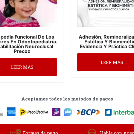
pedia Funcional De Los
Adhesión, Remineraliza
ares En Odontopediatría.
Estética Y Biomiméti
abilitación Neuroclusal
Evidencia Y Práctica Cl
Precoz
LEER MÁS
LEER MÁS
Aceptamos todos los metodos de pagos
Formas de pago
Hable con noso