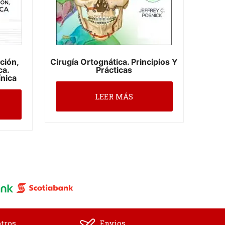
ción,
Cirugía Ortognática. Principios Y
ca.
Prácticas
ínica
LEER MÁS
tros
Envios