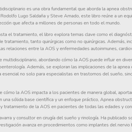
tidisciplinario es una obra fundamental que aborda la apnea obs
a, Rodolfo Lugo Saldaña y Steve Amado, este libro reúne a un equi
fección que afecta a millones de personas en todo el mundo.
ta el tratamiento, el libro explora temas clave como el diagnósti
de tratamiento, tanto quirúrgicas como no quirúrgicas. Además, in
y las relaciones entre la AOS y enfermedades autoinmunes, cardiov
 multidisciplinario, abordando cómo la AOS puede influir en dive
roenterología. Además, se exploran las implicaciones de la apnea de
ta esencial no solo para especialistas en trastornos del sueño, s
bre cómo la AOS impacta a los pacientes de manera global, aport
 una sólida base científica y un enfoque práctico, Apnea obstructi
o y tratamiento de la AOS en pacientes de todas las edades y con
avarra y consultor en cirugía del sueño y rinología. Ha publicado 
estigación avanza en procedimientos como implantes del nervio hi