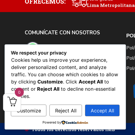
OFRECEMOS:
Lima Metropolitana
COMUNÍCATE CON NOSOTROS
PO
PEDIDOS Y CONSULTA
Polí
We respect your privacy
912 934 032
Polí
Cookies help us improve your experience,
deliver personalized content, and analyze
Poli
ESCRIBENOS
traffic. You can choose which cookies to allow
ventas@imb-librosmedicos.com
by clicking
Customize
. Click
Accept All
to
Síguenos en:
consent or
Reject All
to decline non-essential
0
cookies.
Customize
Reject All
Accept All
Powered by
Todos los derechos reservados IMB