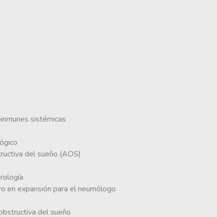
oinmunes sistémicas
lógico
tructiva del sueño (AOS)
rología
tro en expansión para el neumólogo
obstructiva del sueño