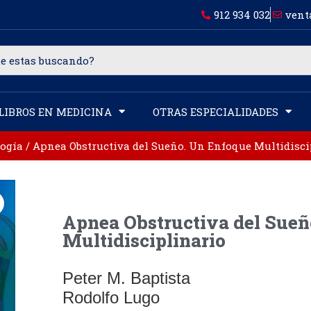
912 934 032
vent
LIBROS EN MEDICINA
OTRAS ESPECIALIDADES
logía
/ Apnea Obstructiva del Sueño. Un Enfoque Multidisci
Apnea Obstructiva del Sueñ
Multidisciplinario
Peter M. Baptista
Rodolfo Lugo