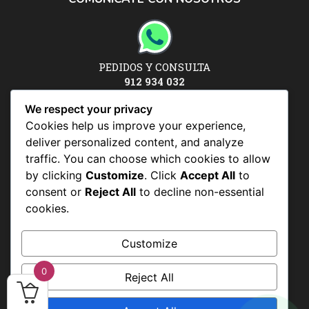
PEDIDOS Y CONSULTA
912 934 032
Síguenos en:
We respect your privacy
Cookies help us improve your experience,
deliver personalized content, and analyze
traffic. You can choose which cookies to allow
POLÍTICAS Y CONDICIONES
by clicking
Customize
. Click
Accept All
to
consent or
Reject All
to decline non-essential
Políticas y condiciones
cookies.
Política de datos personales
Politicas de uso
Customize
0
Reject All