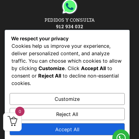
PEDIDOS Y CONSULTA
912 934 032
Síguenos en:
We respect your privacy
Cookies help us improve your experience,
deliver personalized content, and analyze
traffic. You can choose which cookies to allow
POLÍTICAS Y CONDICIONES
by clicking
Customize
. Click
Accept All
to
consent or
Reject All
to decline non-essential
Políticas y condiciones
cookies.
Política de datos personales
Politicas de uso
Customize
0
Reject All
Accept All