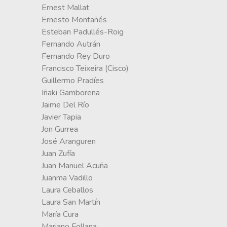
Ernest Mallat
Ernesto Montañés
Esteban Padullés-Roig
Fernando Autrán
Fernando Rey Duro
Francisco Teixeira (Cisco)
Guillermo Pradíes
Iñaki Gamborena
Jaime Del Río
Javier Tapia
Jon Gurrea
José Aranguren
Juan Zufía
Juan Manuel Acuña
Juanma Vadillo
Laura Ceballos
Laura San Martín
María Cura
Mariano Follana