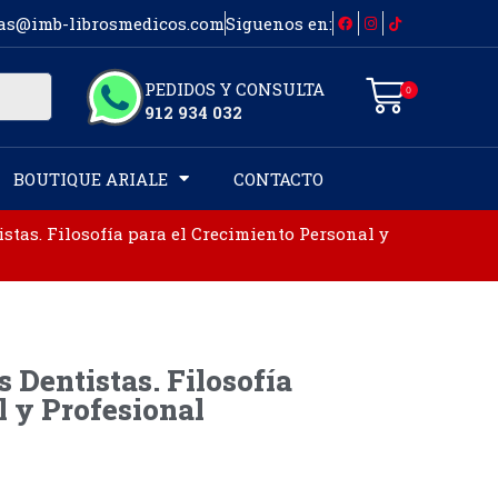
as@imb-librosmedicos.com
Siguenos en:
PEDIDOS Y CONSULTA
0
912 934 032
BOUTIQUE ARIALE
CONTACTO
stas. Filosofía para el Crecimiento Personal y
 Dentistas. Filosofía
l y Profesional