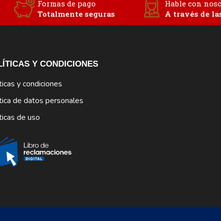
Formas de pago
Hable con noso
Totalmente seguras
A través de la
LÍTICAS Y CONDICIONES
ticas y condiciones
tica de datos personales
ticas de uso