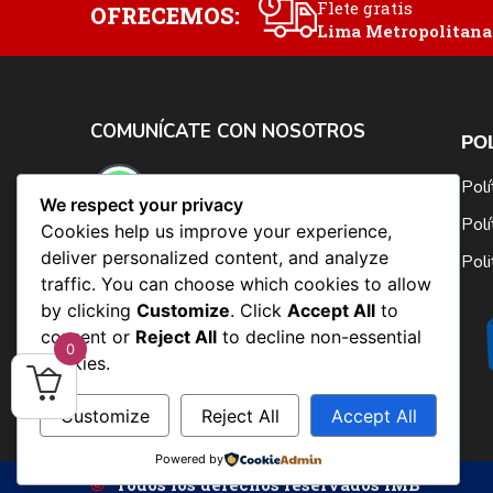
Flete gratis
OFRECEMOS:
Lima Metropolitana
COMUNÍCATE CON NOSOTROS
PO
PEDIDOS Y CONSULTA
Polí
We respect your privacy
912 934 032
Polí
Cookies help us improve your experience,
deliver personalized content, and analyze
Poli
ESCRIBENOS
traffic. You can choose which cookies to allow
ventas@imb-librosmedicos.com
by clicking
Customize
. Click
Accept All
to
Síguenos en:
consent or
Reject All
to decline non-essential
0
cookies.
Customize
Reject All
Accept All
Powered by
Todos los derechos reservados IMB