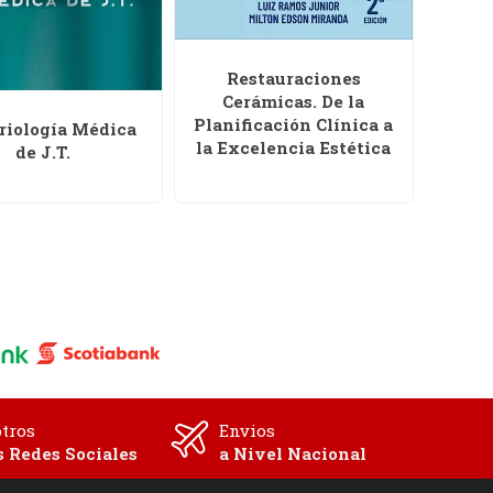
Restauraciones
Cerámicas. De la
Planificación Clínica a
riología Médica
la Excelencia Estética
de J.T.
tros
Envios
s Redes Sociales
a Nivel Nacional