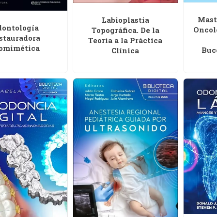
Maste
Labioplastia
ontología
Oncol
Topográfica. De la
stauradora
Teoría a la Práctica
omimética
Buc
Clínica