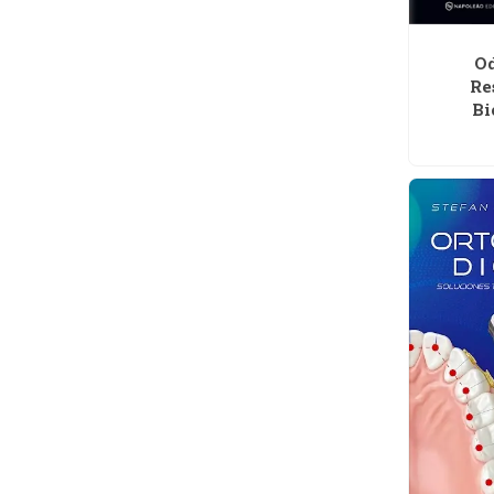
Od
Re
Bi