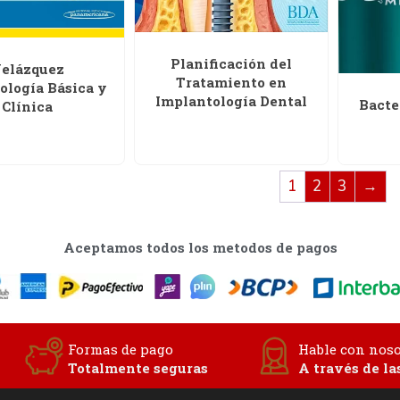
Planificación del
elázquez
Tratamiento en
ología Básica y
Implantología Dental
Bacte
Clínica
1
2
3
→
Aceptamos todos los metodos de pagos
Formas de pago
Hable con noso
Totalmente seguras
A través de la