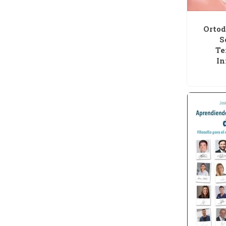
Ortod
S
Te
In