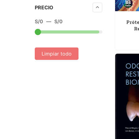
PRECIO
S/
0
—
S/
0
Próte
R
Limpiar todo