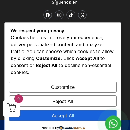
Síguenos en:
POLÍTICAS Y CONDICIONES
We respect your privacy
Cookies help us improve your experience,
Políticas y condiciones
deliver personalized content, and analyze
Política de datos personales
traffic. You can choose which cookies to allow
by clicking
Customize
. Click
Accept All
to
Politicas de uso
consent or
Reject All
to decline non-essential
cookies.
Customize
0
Reject All
Accept All
Todos los derechos reservados IMB
Powered by